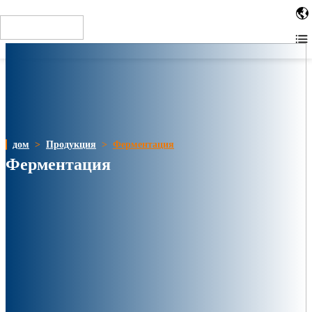
When installing the tag in the site HTML code, place the code as
close to the top of the page as possible. For example, within the or
tags. Other installation methods
дом
>
Продукция
>
Ферментация
Ферментация