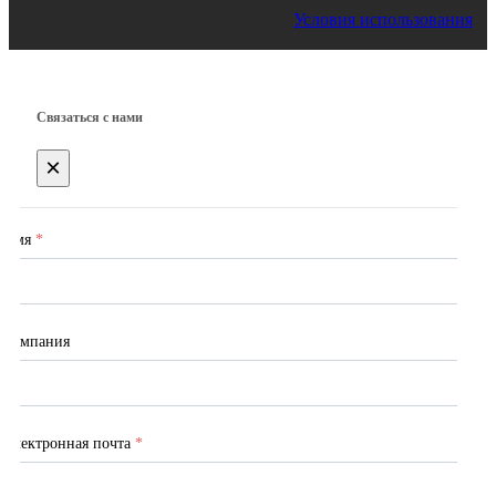
Условия использования
Связаться с нами
×
Имя
*
Компания
Электронная почта
*