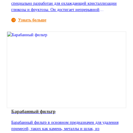
специально разработан для охлаждающей кристаллизации
глюкозы и фруктозы. Он достигает непрерывной
охлаждающей кристаллизации с помощью многослойной
Узнать больше
змеевиковой системы и использует уникальный подъёмный
механизм для создания относительного движения между
змеевиками и материалом. Эта конструкция не только
обеспечивает динамическую самоочистку и предотвращает
накопление кристаллов, но и значительно повышает
эффективность теплопередачи, гарантируя непрерывный и
высокоэффективный процесс кристаллизации.
Барабанный фильтр
Барабанный фильтр в основном предназначен для удаления
примесей, таких как камень, металлы и шлак, из