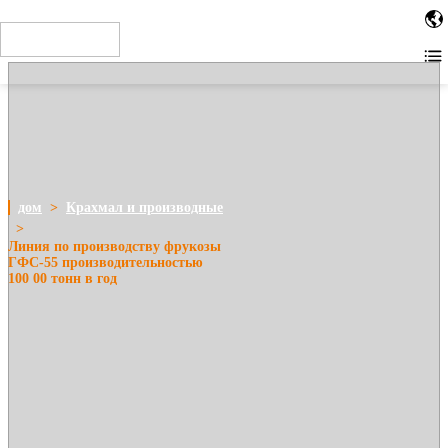
When installing the tag in the site HTML code, place the code as
close to the top of the page as possible. For example, within the or
tags. Other installation methods
дом
>
Крахмал и производные
>
Линия по производству фрукозы
ГФС-55 производительностью
100 00 тонн в год