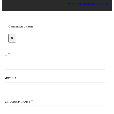
Условия использования
Связаться с нами
×
Имя
*
Компания
Электронная почта
*