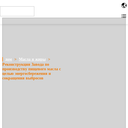
When installing the tag in the site HTML code, place the code as
close to the top of the page as possible. For example, within the or
tags. Other installation methods
дом
>
Масла и жиры
>
Реконструкция Завода по
производству пищевого масла с
целью энергосбережения и
сокращения выбросов