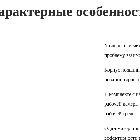
арактерные о
собеннос
Уникальный мех
проблему взаим
Корпус подшипн
позиционировани
В комплекте с 
рабочей камеры 
рабочей среды.
Один мотор при
эффективности 