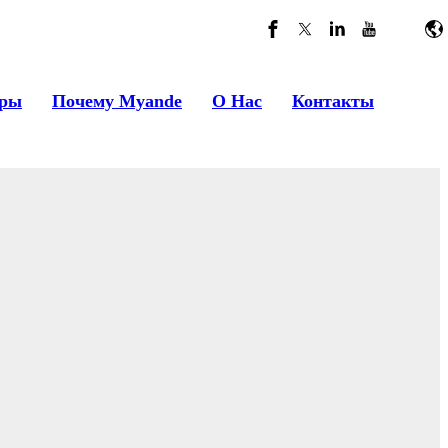
he or tags. Other installation methods
ры
Почему Myande
О Нас
Контакты