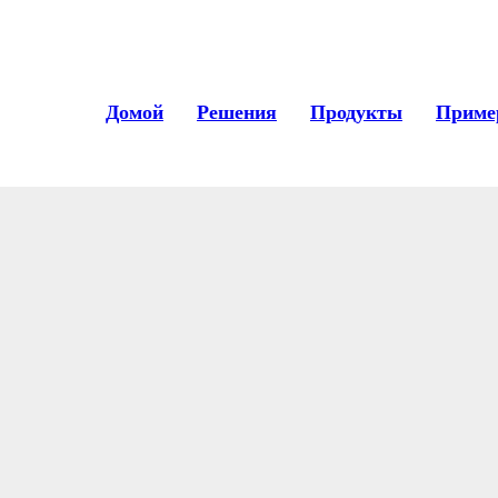
s close to the top of the page as possible. For example, within t
Домой
Решения
Продукты
Приме