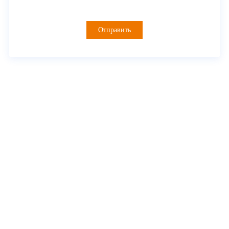
Отправить
О Myande
Решения
Инновационное оборудование