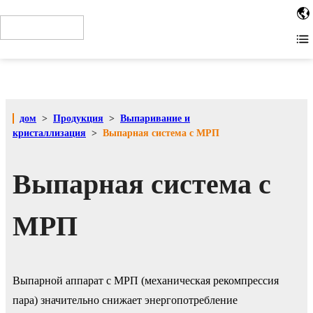
When installing the tag in the site HTML code, place the code
as close to the top of the page as possible. For example,
within the or tags. Other installation methods
дом
>
Продукция
>
Выпаривание и
кристаллизация
>
Выпарная система с МРП
Выпарная система с
МРП
Выпарной аппарат с МРП (механическая рекомпрессия
пара) значительно снижает энергопотребление