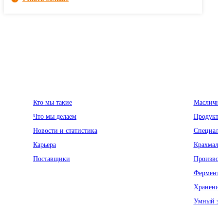
О Myande
Решения
Кто мы такие
Масличн
Что мы делаем
Продукт
Новости и статистика
Специал
Карьера
Крахма
Поставщики
Произво
Фермен
Хранени
Умный 