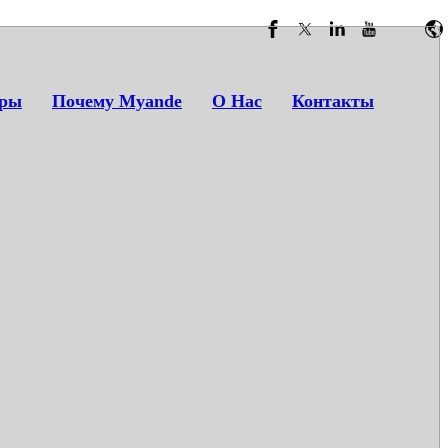
er installation methods
ры
Почему Myande
О Нас
Контакты