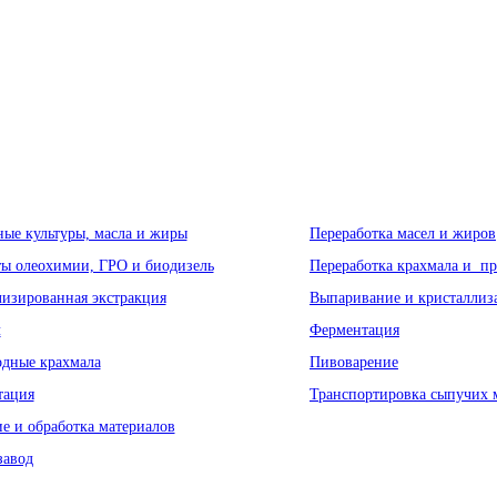
Инновационное обору
ые культуры, масла и жиры
Переработка масел и жиров
ы олеохимии, ГРО и биодизель
Переработка крахмала и п
изированная экстракция
Выпаривание и кристаллиз
л
Ферментация
дные крахмала
Пивоварение
тация
Транспортировка сыпучих 
е и обработка материалов
завод