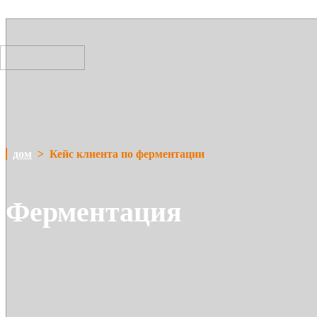
When installing the tag in the site HTML code, place the code as close
дом
>
Кейс клиента по ферментации
Ферментация