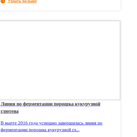
Узнать больше
Линия по ферментации порошка кукурузной
глютена
В марте 2016 года успешно завершилась линия по
ферментации порошка кукурузной гл...