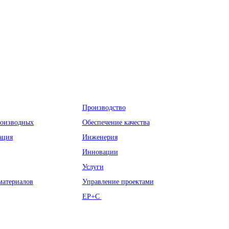
дование
Почему Myande
Производство
роизводных
Обеспечение качества
ация
Инженерия
Инновации
Услуги
материалов
Управление проектами
EP+C