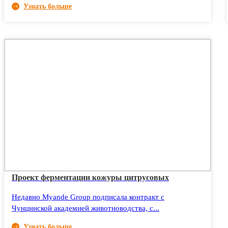
Узнать больше
Проект ферментации кожуры цитрусовых
Недавно Myande Group подписала контракт с
Чунцинской академией животноводства, с...
Узнать больше