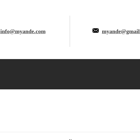
info@myande.com
myande@gmail
АВА © Группа