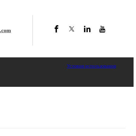
.com
 Myande
Условия использования