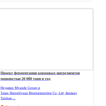
Проект ферментации кормовых ингредиентов
мощностью 20 000 тонн в год
Недавно Myande Group и
Taian Shengliyuan Bioengineering Co, Ltd, филиал
Taishan ...