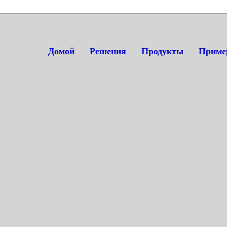
 to the top of the page as possible. For example, within the or tags. Oth
Домой
Решения
Продукты
Приме