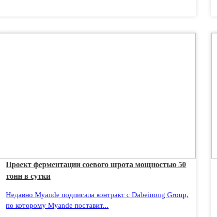
Проект ферментации соевого шрота мощностью 50
тонн в сутки
Недавно Myande подписала контракт с Dabeinong Group,
по которому Myande поставит...