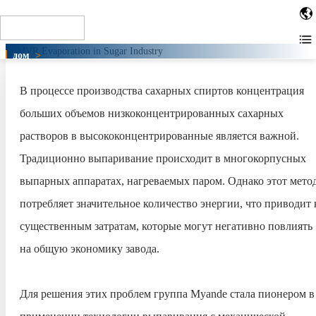
When installing the tag in the site HTML code, place the code
as close to the top of the page as possible. For example,
within the or tags. Other installation methods
дом
>
MVR испарение в сахарной
промышленности
В процессе производства сахарных спиртов концентрация
MVR испарение в сахарной
больших объемов низкоконцентрированных сахарных
промышленности
растворов в высококонцентрированные является важной.
Традиционно выпаривание происходит в многокорпусных
выпарных аппаратах, нагреваемых паром. Однако этот мето
потребляет значительное количество энергии, что приводит 
существенным затратам, которые могут негативно повлиять
на общую экономику завода.
Для решения этих проблем группа Myande стала пионером в