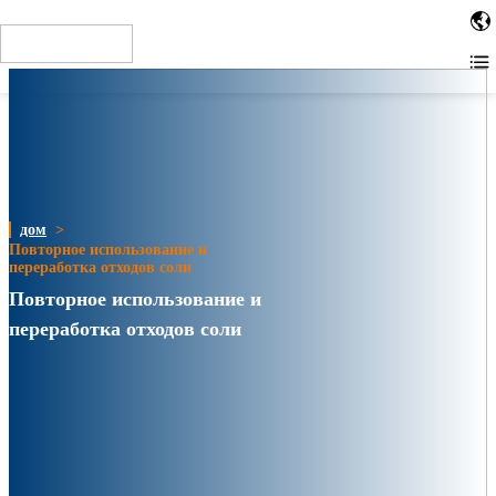
When installing the tag in the site HTML code, place the code
as close to the top of the page as possible. For example,
within the or tags. Other installation methods
дом
>
Повторное использование и
переработка отходов соли
Повторное использование и
переработка отходов соли